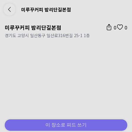
미루꾸커피 밤리단길본점
미루꾸커피 밤리단길본점
0
0
경기도 고양시 일산동구 일산로316번길 25-1 1층
이 장소로 피드 쓰기