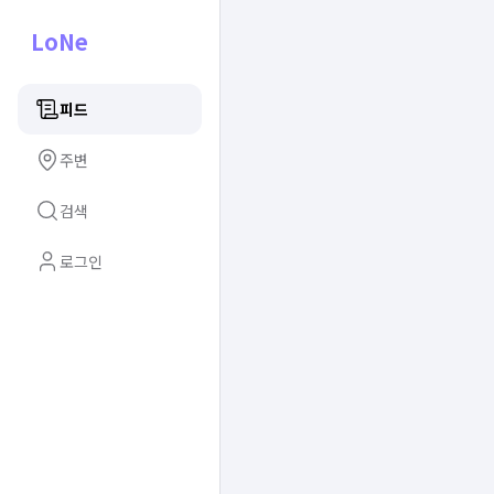
LoNe
피드
주변
검색
로그인