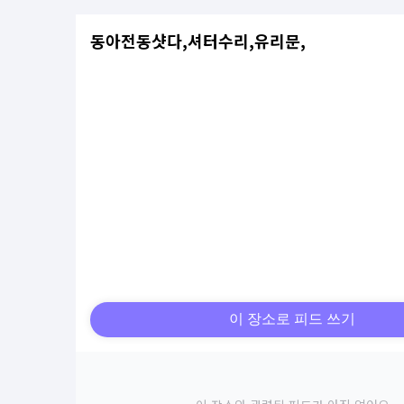
동아전동샷다,셔터수리,유리문,
이 장소로 피드 쓰기