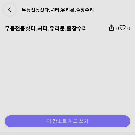
무등전동샷다.셔터.유리문.출장수리
무등전동샷다.셔터.유리문.출장수리
0
0
이 장소로 피드 쓰기