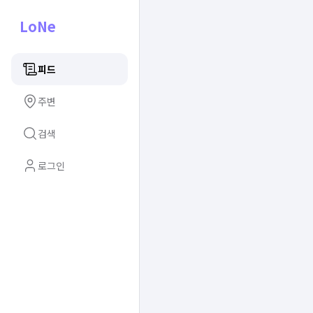
LoNe
피드
주변
검색
로그인