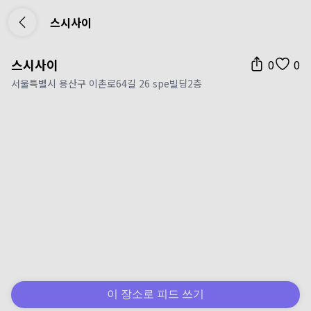
스시사이
스시사이
0
0
서울특별시 용산구 이촌로64길 26 spe빌딩2층
이 장소로 피드 쓰기