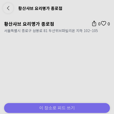
황산샤브 요리명가 종로점
황산샤브 요리명가 종로점
0
0
서울특별시 종로구 삼봉로 81 두산위브파빌리온 지하 102~105
이 장소로 피드 쓰기