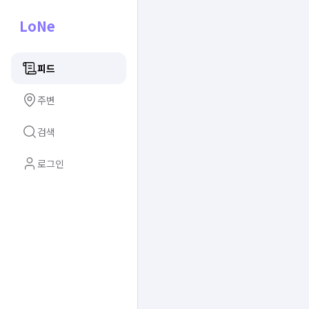
LoNe
피드
주변
검색
로그인