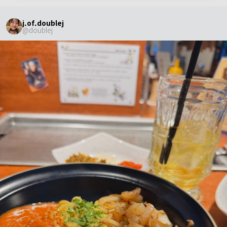
j.of.doublej
@
doublej