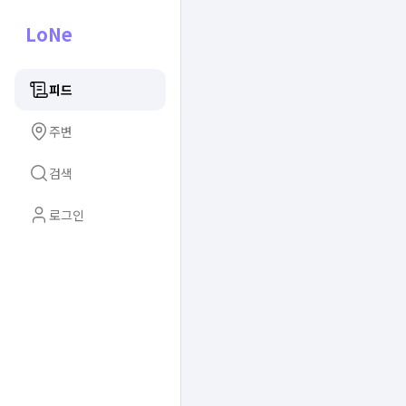
LoNe
피드
주변
검색
로그인