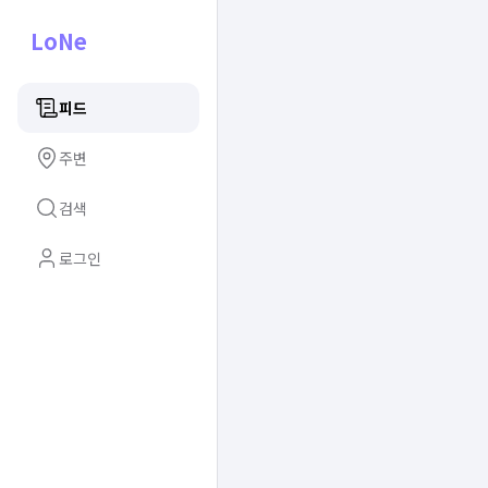
LoNe
피드
주변
검색
로그인