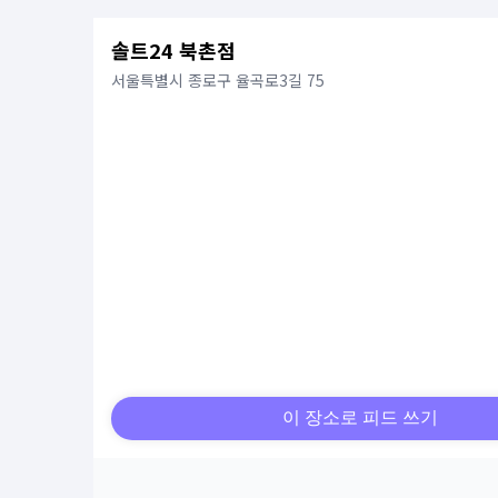
솔트24 북촌점
서울특별시 종로구 율곡로3길 75
이 장소로 피드 쓰기