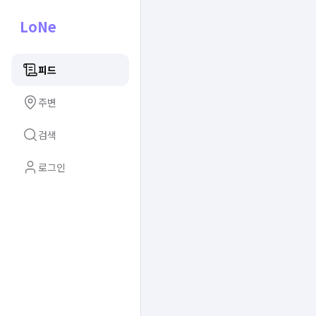
LoNe
피드
주변
검색
로그인