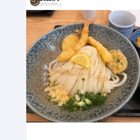
@
double_j