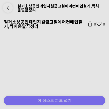
철거소상공인폐업지원금고철에어컨매입철거,싹치
움깔끔정리
철거소상공인폐업지원금고철에어컨매입철
0
0
거,싹치움깔끔정리
이 장소로 피드 쓰기