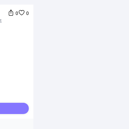
0
0
조