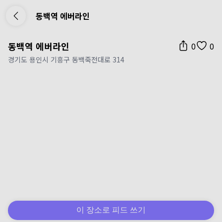
동백역 에버라인
동백역 에버라인
0
0
경기도 용인시 기흥구 동백죽전대로 314
이 장소로 피드 쓰기