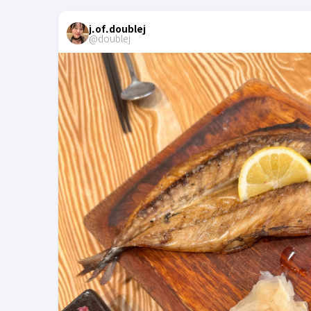
j.of.doublej
@
doublej