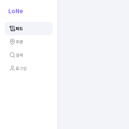
LoNe
피드
주변
검색
로그인