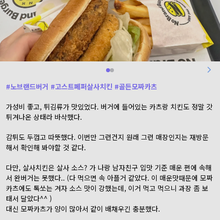
#
노브랜드버거
#
고스트페퍼살사치킨
#
골든모짜카츠
가성비 좋고, 튀김류가 맛있었다. 버거에 들어있는 카츠랑 치킨도 정말 갓
튀겨나온 상태라 바삭했다.
감튀도 두껍고 따뜻했다. 이번만 그런건지 원래 그런 매장인지는 재방문
해서 확인해 봐야할 것 같다.
다만, 살사치킨은 살사 소스? 가 나랑 남자친구 입맛 기준 매운 편에 속해
서 완버거는 못했다.. (다 먹으면 속 아플거 같았다. 이 매운맛때문에 모짜
카츠에도 톡쏘는 겨자 소스 맛이 강했는데, 이거 먹고 먹으니 과장 좀 보
태서 달았다^^ )
대신 모짜카츠가 양이 많아서 같이 배채우긴 충분했다.