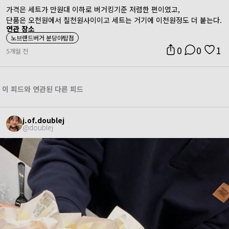
가격은 세트가 만원대 이하로 버거킹기준 저렴한 편이였고,
단품은 오천원에서 칠천원사이이고 세트는 거기에 이천원정도 더 붙는다.
연관 장소
노브랜드버거 분당야탑점
0
0
1
5개월 전
이 피드와 연관된 다른 피드
j.of.doublej
@
doublej