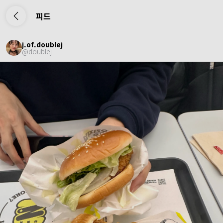
피드
j.of.doublej
@
doublej