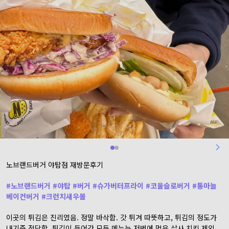
노브랜드버거 야탑점 재방문후기
#
노브랜드버거
#
야탑
#
버거
#
슈가버터프라이
#
코울슬로버거
#
통마늘
베이컨버거
#
크런치새우볼
이곳의 튀김은 진리였음. 정말 바삭함. 갓 튀겨 따뜻하고, 튀김의 정도가
내기준 적당함. 튀김이 들어간 모든 메뉴는 저번에 먹은 살사 치킨 제외